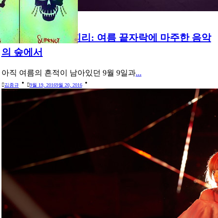
GIG
[공연후기] 밤에 피리: 여름 끝자락에 마주한 음악
의 숲에서
아직 여름의 흔적이 남아있던 9월 9일과
...
김종규
9월 19, 2016
9월 20, 2016