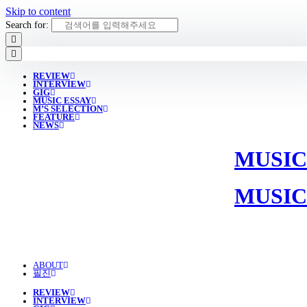
Skip to content
Search for:
REVIEW
INTERVIEW
GIG
MUSIC ESSAY
M’S SELECTION
FEATURE
NEWS
MUSIC
MUSIC
ABOUT
필진
REVIEW
INTERVIEW