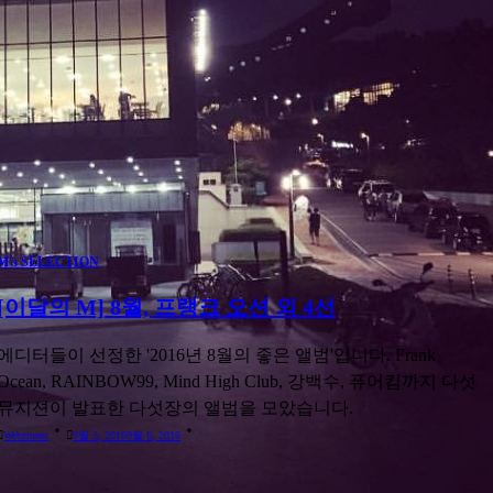
TODAY'S M
돌아온 노라 존스, 새 정규 앨범 “Day Breaks” 발매
그래미가 사랑한 아티스트, 노라 존스(Norah Jones)가 2년만에
...
김승일
10월 9, 2016
10월 9, 2016
M's SELECTION
[이달의 M] 8월, 프랭크 오션 외 4선
에디터들이 선정한 '2016년 8월의 좋은 앨범'입니다. Frank
Ocean, RAINBOW99, Mind High Club, 강백수, 퓨어킴까지 다섯
뮤지션이 발표한 다섯장의 앨범을 모았습니다.
Webzinem
9월 3, 2016
9월 6, 2016